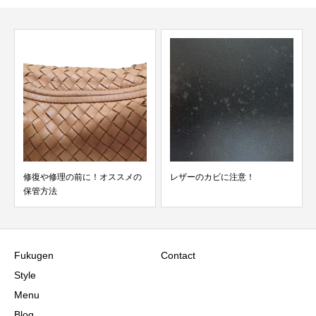
の
レザーのカビに注意！
CHANEL ラムスキン・キャビア
スキンについて
Fukugen
Contact
Style
Menu
Blog